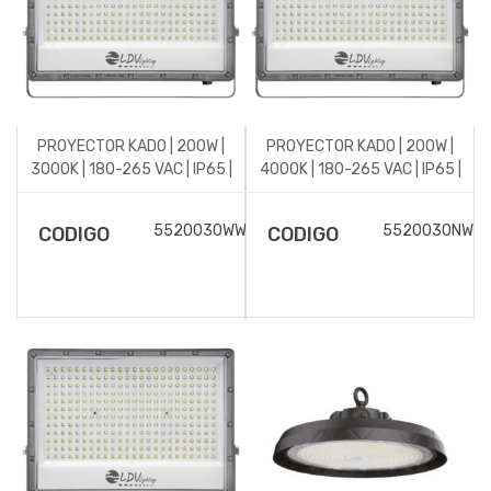
PROYECTOR KADO | 200W |
PROYECTOR KADO | 200W |
3000K | 180-265 VAC | IP65 |
4000K | 180-265 VAC | IP65 |
GRIS
GRIS
5520030WW
5520030NW
CODIGO
CODIGO
DESCRIPCIÓN DEL
DESCRIPCIÓN DEL
ARTICULO
ARTICULO
Proyector LED KADO para
Proyector LED KADO
exterior, 200w de potencia
para exterior, 200w de
y luminosidad de
potencia y luminosidad de