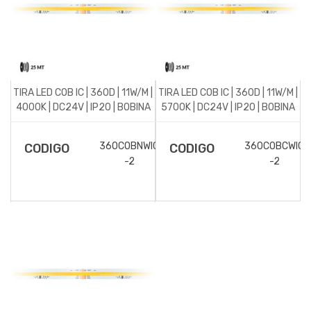
TIRA LED COB IC | 360D | 11W/M |
TIRA LED COB IC | 360D | 11W/M |
4000K | DC24V | IP20 | BOBINA
5700K | DC24V | IP20 | BOBINA
25 MT
25 MT
360COBNWIC
360COBCWIC
CODIGO
CODIGO
-2
-2
DESCRIPCIÓN DEL
DESCRIPCIÓN DEL
ARTICULO
ARTICULO
Tira de LED flexible IC con
Tira de LED flexible IC con