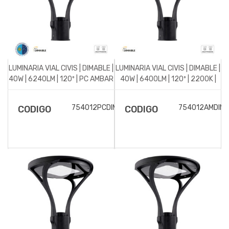
LUMINARIA VIAL CIVIS | DIMABLE |
LUMINARIA VIAL CIVIS | DIMABLE |
40W | 6240LM | 120º | PC AMBAR
40W | 6400LM | 120º | 2200K |
| IP66
IP66
754012PCDIM
754012AMDIM
CODIGO
CODIGO
DESCRIPCIÓN DEL
DESCRIPCIÓN DEL
ARTÍCULO
ARTÍCULO
Luminaria vial para
Luminaria vial para
alumbrado público modelo
alumbrado público modelo
Civis regulable, 40W de
Civis regulable, 40W de