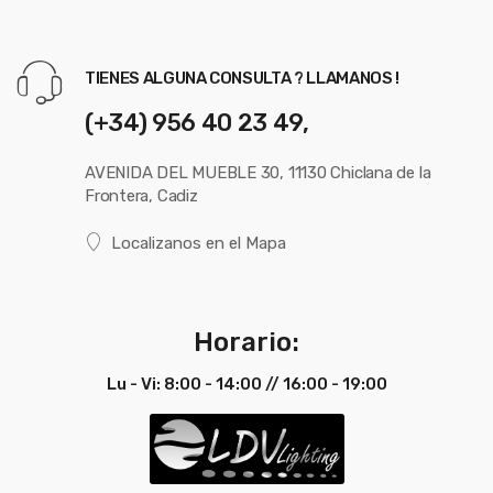
Portugués
impactos IK08. Placa de
aluminio y acero en
aluminio y acero en
acabado negro,
Ficha
Ver Ficha
acabado negro,
personalizable. Lentes de
TIENES ALGUNA CONSULTA ? LLAMANOS !
Técnica
Técnica
personalizable. Lentes de
policarbonato. Dispone
Inglés
(+34) 956 40 23 49,
policarbonato. Dispone
de conector IP67
Certificado CE & ROHS
de conector IP67
AVENIDA DEL MUEBLE 30, 11130 Chiclana de la
Certificado CE & ROHS
Frontera, Cadiz
Localizanos en el Mapa
Ficha
Ver Ficha
Técnica
Técnica
Ficha
Ver Ficha
Español
Técnica
Técnica
Español
Horario:
Ficha
Ver Ficha
Técnica
Técnica
Ficha
Ver Ficha
Lu - Vi: 8:00 - 14:00 // 16:00 - 19:00
Portugués
Técnica
Técnica
Portugués
Ficha
Ver Ficha
Técnica
Técnica
Ficha
Ver Ficha