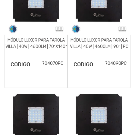
MÓDULO LUXOR PARA FAROLA
MÓDULO LUXOR PARA FAROLA
VILLA | 40W | 4600LM | 70ºX140º
VILLA | 40W | 4600LM | 90º | PC
| PC ÁMBAR
ÁMBAR | LUMILEDS
704070PC
704090PC
CODIGO
CODIGO
DESCRIPCIÓN DEL
DESCRIPCIÓN DEL
ARTÍCULO
ARTÍCULO
Módulo para alumbrado
Módulo para alumbrado
público Luxor para
público Luxor para
luminarias modelo Villa.
luminarias modelo Villa.