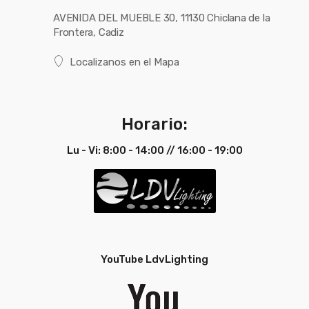
AVENIDA DEL MUEBLE 30, 11130 Chiclana de la
Ficha
Ver Ficha
Ficha
Ver Ficha
Frontera, Cadiz
Técnica
Técnica
Técnica
Técnica
Portugués
Portugués
Localizanos en el Mapa
Ficha
Ver Ficha
Ficha
Ver Ficha
Técnica
Técnica
Técnica
Técnica
Inglés
Inglés
Horario:
Lu - Vi: 8:00 - 14:00 // 16:00 - 19:00
YouTube LdvLighting