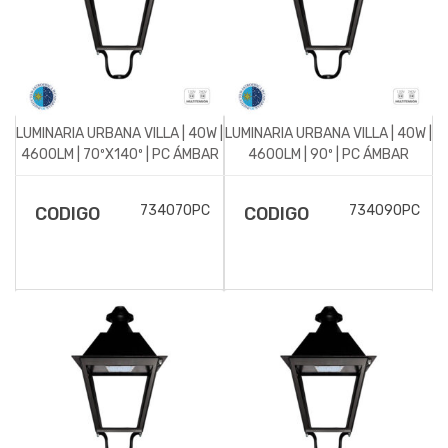
LUMINARIA URBANA VILLA | 40W |
LUMINARIA URBANA VILLA | 40W |
4600LM | 70ºX140º | PC ÁMBAR
4600LM | 90º | PC ÁMBAR
734070PC
734090PC
CODIGO
CODIGO
DESCRIPCIÓN DEL
DESCRIPCIÓN DEL
ARTICULO
ARTICULO
Luminaria para
Luminaria para
alumbrado público Villa.
alumbrado público Villa.
40w de potencia y
40w de potencia y