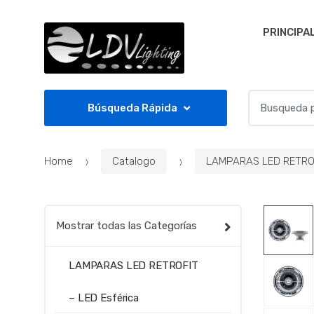
Skip to navigation
Skip to content
PRINCIPA
S
Búsqueda Rápida
e
a
r
Home
Catalogo
LAMPARAS LED RETRO
c
h
f
o
Mostrar todas las Categorías
r
:
LAMPARAS LED RETROFIT
– LED Esférica