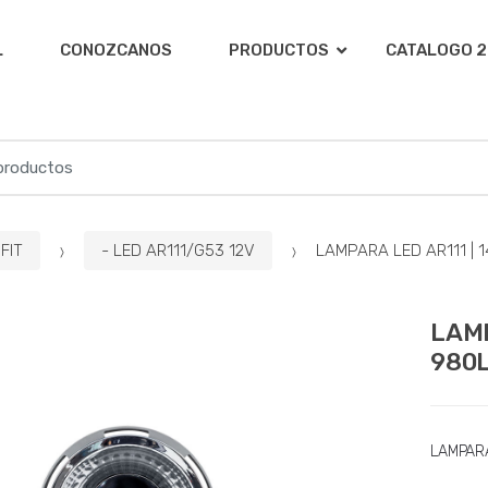
L
CONOZCANOS
PRODUCTOS
CATALOGO 2
FIT
- LED AR111/G53 12V
LAMPARA LED AR111 | 14
LAMP
980L
LAMPAR