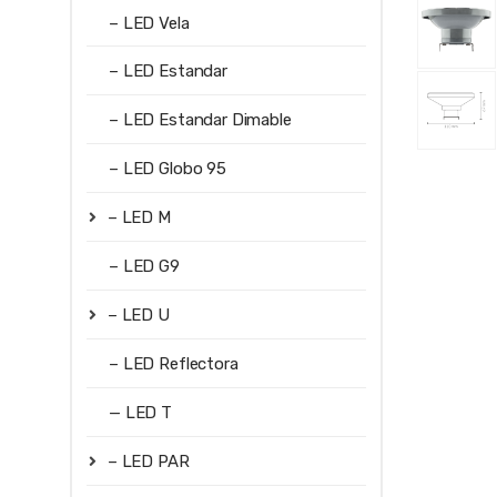
– LED Vela
– LED Estandar
– LED Estandar Dimable
– LED Globo 95
– LED M
– LED G9
– LED U
– LED Reflectora
— LED T
– LED PAR