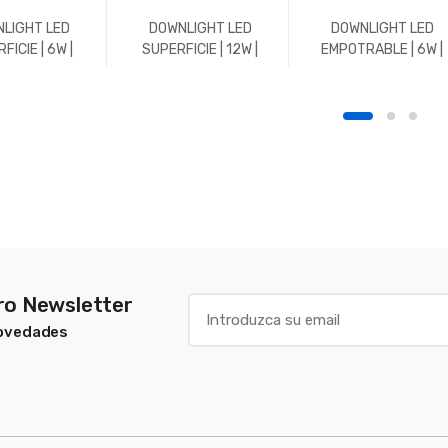
LIGHT LED
DOWNLIGHT LED
DOWNLIGHT LED
FICIE | 6W |
SUPERFICIE | 12W |
EMPOTRABLE | 6W |
 | REDONDO |
REDONDO | 4500K |
600LM | REDONDO |
| CROMO MATE
BLANCO
5700K | CROMO MAT
tro Newsletter
Novedades