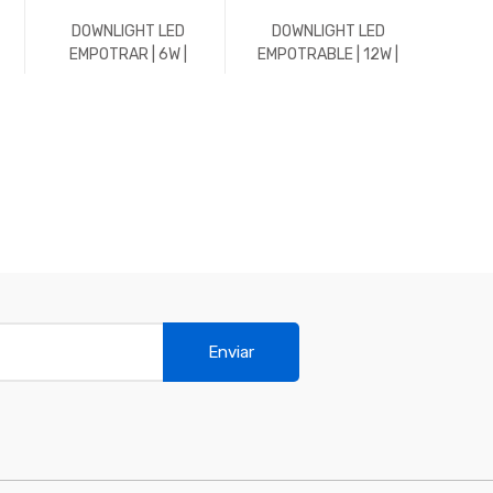
DOWNLIGHT LED
DOWNLIGHT LED
DO
EMPOTRAR | 6W |
EMPOTRABLE | 12W |
EMPO
588LM | REDONDO |
1152LM | REDONDO |
1176
E
4500K | BLANCO
3000K | CROMO MATE
45
Enviar