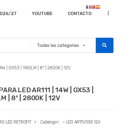
...
026/27
YOUTUBE
CONTACTO
W | GX53 | 980LM | 8º | 2800K | 12V
ARA LED AR111 | 14W | GX53 |
M | 8º | 2800K | 12V
AS LED RETROFIT
>
Catalogo
>
- LED AR111/G53 12V