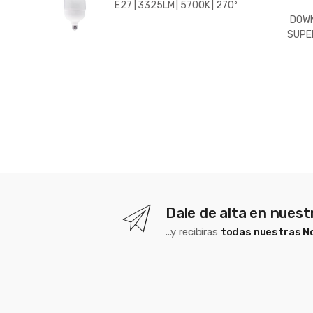
E27 | 3325LM | 5700K | 270º
DOWN
SUPER
600LM
5700K 
Dale de alta en nues
...y recibiras
todas nuestras 