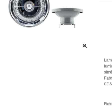
Lam
lumi
sim
Fabr
CE 
Fich