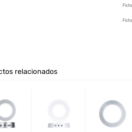
Fich
Fich
ctos relacionados