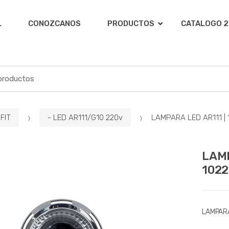
L
CONOZCANOS
PRODUCTOS
CATALOGO 2
FIT
- LED AR111/G10 220v
LAMPARA LED AR111 | 1
LAMP
1022
LAMPAR