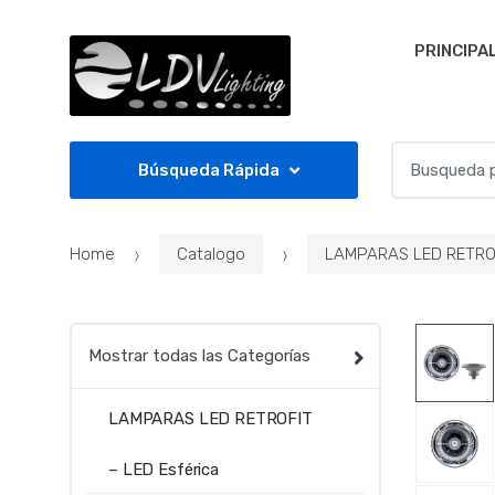
Skip to navigation
Skip to content
PRINCIPA
S
Búsqueda Rápida
e
a
r
Home
Catalogo
LAMPARAS LED RETRO
c
h
f
o
Mostrar todas las Categorías
r
:
LAMPARAS LED RETROFIT
– LED Esférica