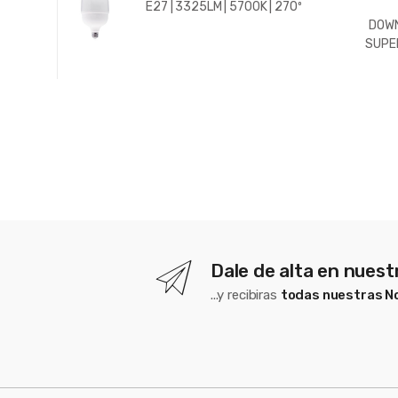
E27 | 3325LM | 5700K | 270º
DOWN
SUPER
588LM
4500
Dale de alta en nues
...y recibiras
todas nuestras 