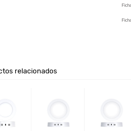
Fich
Fich
ctos relacionados