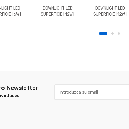
LIGHT LED
DOWNLIGHT LED
DOWNLIGHT LED
FICIE | 6W |
SUPERFICIE | 12W |
SUPERFICIE | 12W |
 | REDONDO |
REDONDO | 4500K |
1200LM | REDONDO |
K | BLANCO
BLANCO
5700K | BLANCO
tro Newsletter
Novedades