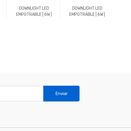
DOWNLIGHT LED
DOWNLIGHT LED
DO
EMPOTRABLE | 6W |
EMPOTRABLE | 6W |
EMPO
576LM | REDONDO |
600LM | REDONDO |
1152
3000K | CROMO MATE
5700K | CROMO MATE
3000
Enviar