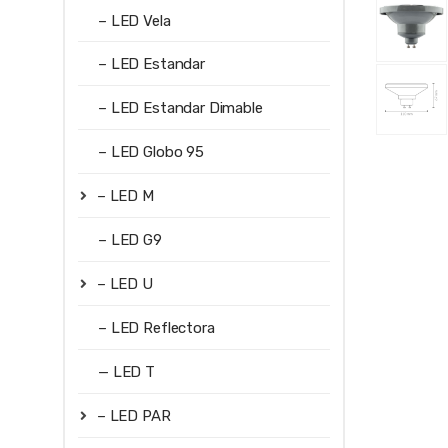
– LED Vela
– LED Estandar
– LED Estandar Dimable
– LED Globo 95
– LED M
– LED G9
– LED U
– LED Reflectora
— LED T
– LED PAR