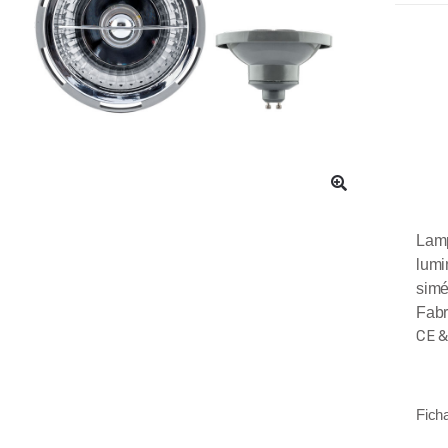
Lam
lumi
sim
Fabr
CE 
Fich