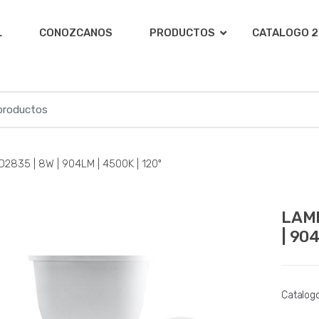
L
CONOZCANOS
PRODUCTOS
CATALOGO 2
835 | 8W | 904LM | 4500K | 120º
LAMP
| 90
Catalog