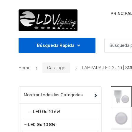
Skip to navigation
Skip to content
PRINCIPA
S
Búsqueda Rápida
e
a
r
Home
Catalogo
LAMPARA LED GU10 | SMD2
c
h
f
o
Mostrar todas las Categorías
r
:
– LED Gu 10 6W
– LED Gu 10 8W