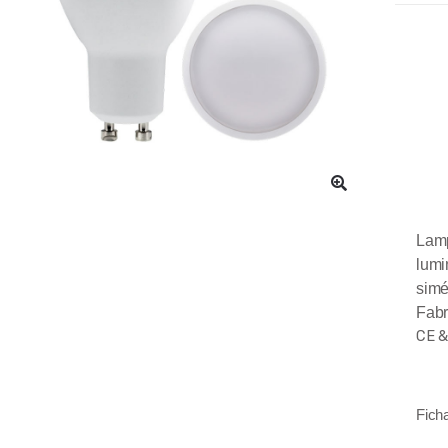
Lam
lumi
simé
Fabr
CE 
Fich