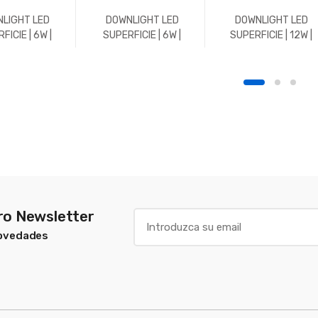
LIGHT LED
DOWNLIGHT LED
DOWNLIGHT LED
FICIE | 6W |
SUPERFICIE | 6W |
SUPERFICIE | 12W |
 | REDONDO |
588LM | REDONDO |
REDONDO | 4500K |
K | BLANCO
4500K | BLANCO
BLANCO
tro Newsletter
Novedades