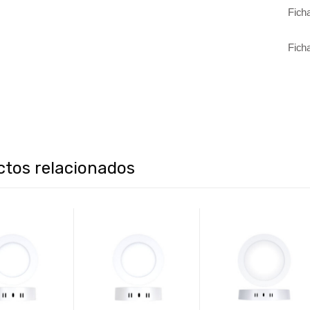
Fich
Fich
ctos relacionados