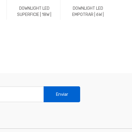
DOWNLIGHT LED
DOWNLIGHT LED
DO
SUPERFICIE | 18W |
EMPOTRAR | 6W |
EMPO
1800LM | REDONDO |
588LM | REDONDO |
1176
5700K | BLANCO
4500K | BLANCO
45
Enviar