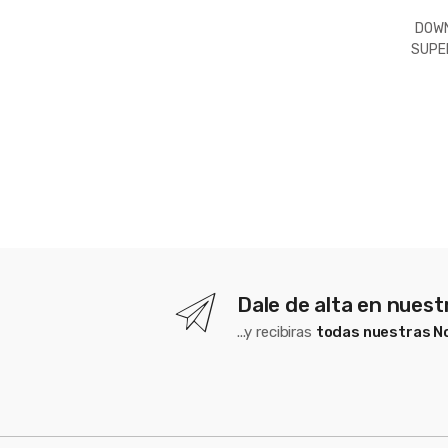
DOWN
SUPER
576LM
3000
Dale de alta en nues
...y recibiras
todas nuestras 