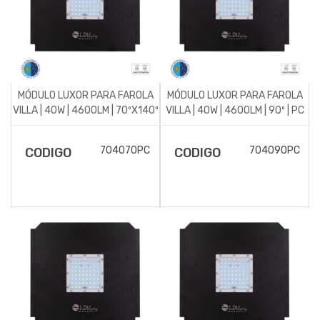
MÓDULO LUXOR PARA FAROLA
MÓDULO LUXOR PARA FAROLA
VILLA | 40W | 4600LM | 70ºX140º
VILLA | 40W | 4600LM | 90º | PC
| PC ÁMBAR
ÁMBAR | LUMILEDS
704070PC
704090PC
CODIGO
CODIGO
DESCRIPCIÓN DEL
DESCRIPCIÓN DEL
ARTÍCULO
ARTÍCULO
Módulo para alumbrado
Módulo para alumbrado
público Luxor para
público Luxor para
luminarias modelo Villa.
luminarias modelo Villa.