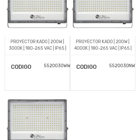
PROYECTOR KADO | 200W |
PROYECTOR KADO | 200W |
3000K | 180-265 VAC | IP65 |
4000K | 180-265 VAC | IP65 |
GRIS
GRIS
5520030WW
5520030NW
CODIGO
CODIGO
DESCRIPCIÓN DEL
DESCRIPCIÓN DEL
ARTICULO
ARTICULO
Proyector LED KADO para
Proyector LED KADO
exterior, 200w de potencia
para exterior, 200w de
y luminosidad de
potencia y luminosidad de