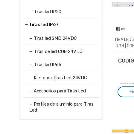
— Tiras led IP20
— Tiras led IP67
— Tiras led SMD 24VDC
TIRA LED 
RGB | COB
— Tiras de led COB 24VDC
CODI
— Tiras led IP65
— Kits para Tiras Led 24VDC
DESCR
— Accesorios para Tiras Led
Fi
— Perfiles de aluminio para Tiras
Led
Tira 
tensió
está m