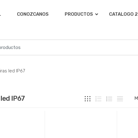
L
CONOZCANOS
PRODUCTOS
CATALOGO 2
iras led IP67
 led IP67