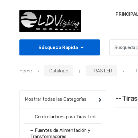
Skip to navigation
Skip to content
PRINCIPA
S
Búsqueda Rápida
e
a
r
Home
Catalogo
TIRAS LED
-- T
c
h
f
o
-- Tiras
Mostrar todas las Categorías
r
:
— Controladores para Tiras Led
— Fuentes de Alimentación y
Transformadores