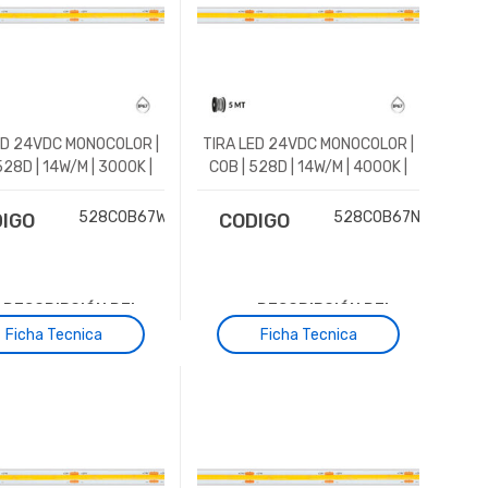
ED 24VDC MONOCOLOR |
TIRA LED 24VDC MONOCOLOR |
528D | 14W/M | 3000K |
COB | 528D | 14W/M | 4000K |
IP67
IP67
528COB67WW
528COB67NW
IGO
CODIGO
DESCRIPCIÓN DEL
DESCRIPCIÓN DEL
ARTICULO
ARTICULO
Ficha Tecnica
Ficha Tecnica
 de LED flexible con
Tira de LED flexible con
sión DC24V. Cada
tensión DC24V. Cada