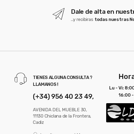
Inglés
lumino
Dale de alta en nues
índice
Recubr
...y recibiras
todas nuestras 
sólida
ROHS
Ficha
Técnica
Español
Hora
TIENES ALGUNA CONSULTA ?
LLAMANOS !
Ficha
Lu - Vi: 8:0
Técnica
(+34) 956 40 23 49,
16:00 -
Portugu
AVENIDA DEL MUEBLE 30,
Ficha
11130 Chiclana de la Frontera,
Técnica
Cadiz
Inglés