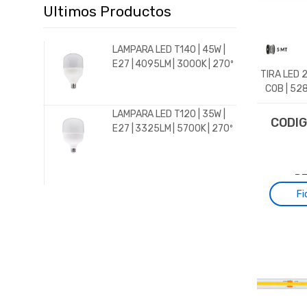
del le
Ultimos Productos
pixel
potenc
LAMPARA LED T140 | 45W |
tem
E27 | 4095LM | 3000K | 270º
lumino
TIRA LED 
COB | 528
índice
Recubr
LAMPARA LED T120 | 35W |
CODI
sólid
E27 | 3325LM | 5700K | 270º
ROHS
DE
Fi
Ficha
Técnica
Español
Tira d
Ficha
tensi
Técnica
metro
Portugu