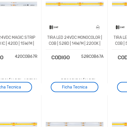
24VDC MAGIC STRIP
TIRA LED 24VDC MONOCOLOR |
TIRA L
 IC | 420D | 15W/M |
COB | 528D | 14W/M | 2200K |
COB | 
IP67
IP67
420COB67RGBIC
528COB67AM
GO
CODIGO
COD
IPCIÓN DEL ARTICULO
DESCRIPCIÓN DEL
ARTICULO
cha Tecnica
Ficha Tecnica
de LED flexible con
Tira de LED flexible con
Tira
n DC24V. Cada metro
tensión DC24V. Cada
ten
ontado con 420 diodos