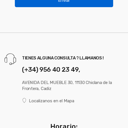
Enviar
sólida.
sólida.
Certificado CE & ROHS
Certificado CE & ROHS
Ficha
Ver Ficha
Ficha
Ver Ficha
Técnica
Técnica
Técnica
Técnica
Español
Español
Ficha
Ver Ficha
Ficha
Ver Ficha
Técnica
Técnica
Técnica
Técnica
Portugués
Portugués
TIENES ALGUNA CONSULTA ? LLAMANOS !
(+34) 956 40 23 49,
Ficha
Ver Ficha
Ficha
Ver Ficha
Técnica
Técnica
Técnica
Técnica
AVENIDA DEL MUEBLE 30, 11130 Chiclana de la
Inglés
Inglés
Frontera, Cadiz
Localizanos en el Mapa
Horario: