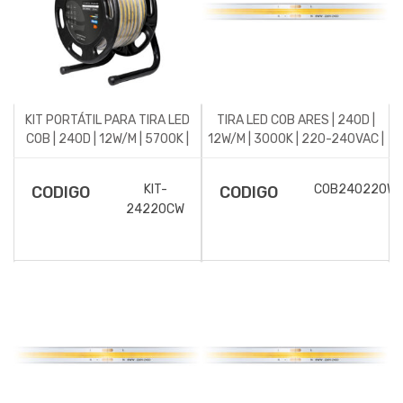
KIT PORTÁTIL PARA TIRA LED
TIRA LED COB ARES | 240D |
COB | 240D | 12W/M | 5700K |
12W/M | 3000K | 220-240VAC |
220-240VAC | IP65
IP65
KIT-
COB240220W
CODIGO
CODIGO
24220CW
DESCRIPCIÓN DEL ARTICUL
DESCRIPCIÓN DEL
ARTICULO
Tira de LED flexible co
tensión 220-240VAC
Kit portatil en carrete
Montado con led chip CO
para Tira LED con