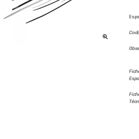
Espe
Cod
Obse
Fich
Espa
Fich
Técn