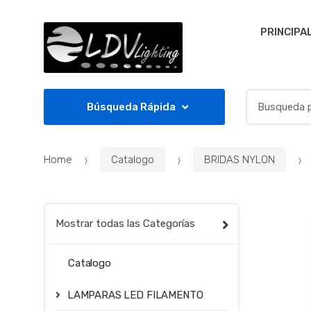
Skip to navigation
Skip to content
PRINCIPA
S
Búsqueda Rápida
e
a
r
Home
Catalogo
BRIDAS NYLON
c
h
f
o
Mostrar todas las Categorías
r
:
Catalogo
LAMPARAS LED FILAMENTO