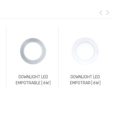
DOWNLIGHT LED
DOWNLIGHT LED
DO
EMPOTRABLE | 6W |
EMPOTRAR | 6W |
EMPO
600LM | REDONDO |
588LM | REDONDO |
600L
5700K | CROMO MATE
4500K | BLANCO
57