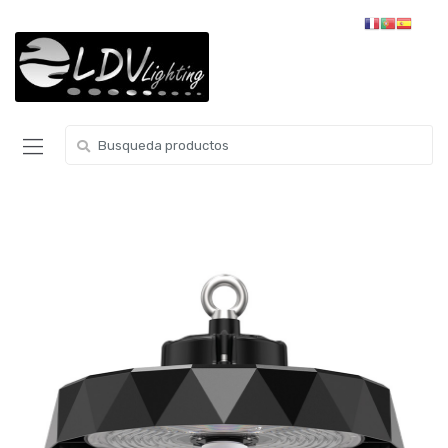
Skip to navigation
Skip to content
S
e
a
r
c
h
f
o
r
: