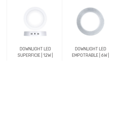
DOWNLIGHT LED
DOWNLIGHT LED
DO
SUPERFICIE | 12W |
EMPOTRABLE | 6W |
EMP
1200LM | REDONDO |
576LM | REDONDO |
576
5700K | BLANCO
3000K | CROMO MATE
30