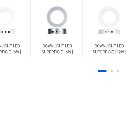
LIGHT LED
DOWNLIGHT LED
DOWNLIGHT LED
FICIE | 6W |
SUPERFICIE | 6W |
SUPERFICIE | 12W |
 | REDONDO |
600LM | REDONDO |
1152LM | REDONDO |
K | BLANCO
5700K | CROMO MATE
3000K | BLANCO