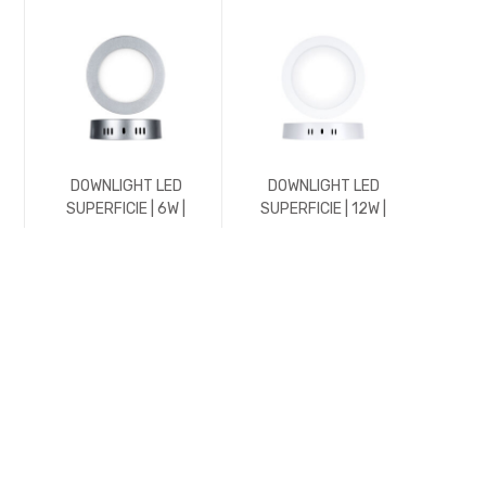
DOWNLIGHT LED
DOWNLIGHT LED
DO
SUPERFICIE | 6W |
SUPERFICIE | 12W |
EMPO
600LM | REDONDO |
REDONDO | 4500K |
600L
5700K | CROMO MATE
BLANCO
5700