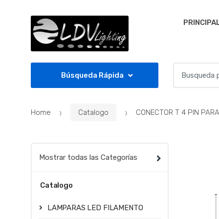
Skip to navigation
Skip to content
PRINCIPA
S
Búsqueda Rápida
e
a
r
Home
Catalogo
CONECTOR T 4 PIN PARA
c
h
f
o
Mostrar todas las Categorías
r
:
Catalogo
LAMPARAS LED FILAMENTO