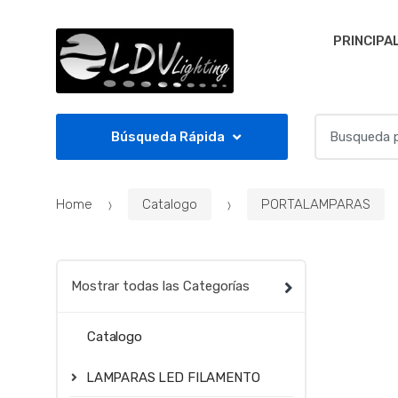
Skip to navigation
Skip to content
PRINCIPA
S
Búsqueda Rápida
e
a
r
Home
Catalogo
PORTALAMPARAS
c
h
f
o
Mostrar todas las Categorías
r
:
Catalogo
LAMPARAS LED FILAMENTO