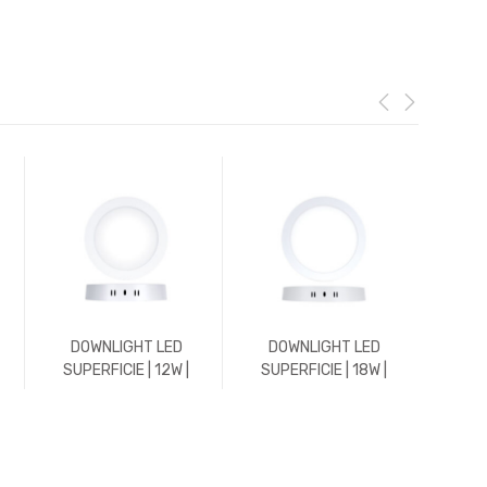
DOWNLIGHT LED
DOWNLIGHT LED
DO
SUPERFICIE | 12W |
SUPERFICIE | 18W |
EMP
1152LM | REDONDO |
1800LM | REDONDO |
588L
E
3000K | BLANCO
5700K | BLANCO
45