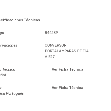
cificaciones Técnicas
igo
844239
rvaciones
CONVERSOR
PORTALAMPARAS DE E14
A E27
a Técnica
Ver Ficha Técnica
ñol
a
Ver Ficha Técnica
ica
Portugués