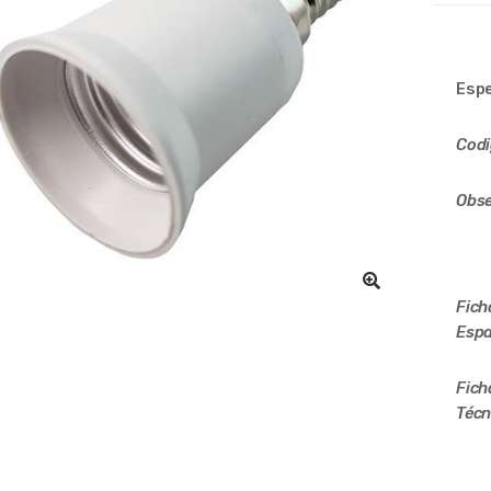
Espe
Cod
Obse
Fich
Espa
Fich
Técn