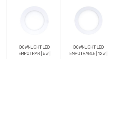
DOWNLIGHT LED
DOWNLIGHT LED
DO
EMPOTRAR | 6W |
EMPOTRABLE | 12W |
EMPO
588LM | REDONDO |
1176LM | REDONDO |
600L
4500K | BLANCO
4500K | BLANCO
5700