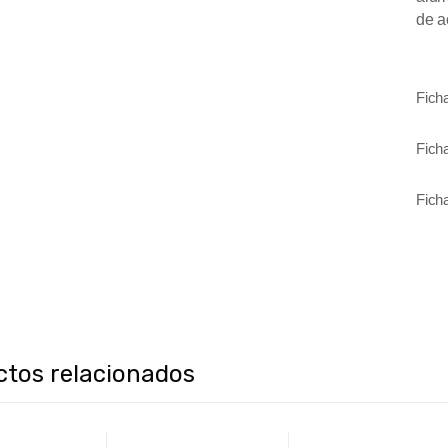
de a
Fich
Fich
Fich
ctos relacionados