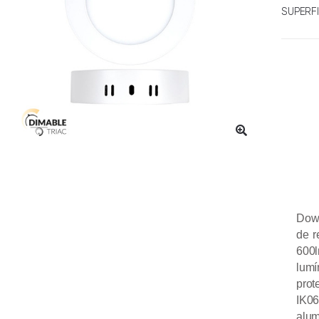
SUPERFI
Down
de r
600l
lumí
prot
IK06
alum