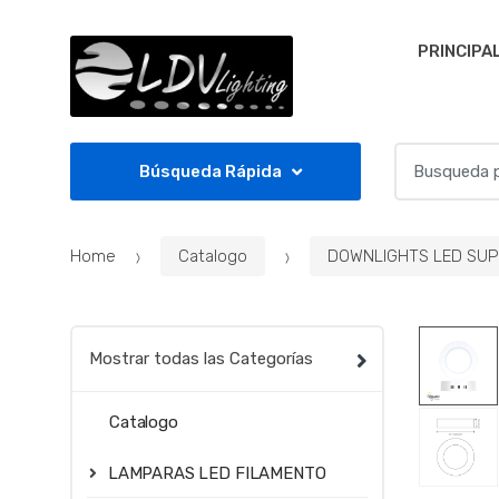
Skip to navigation
Skip to content
PRINCIPA
S
Búsqueda Rápida
e
a
r
Home
Catalogo
DOWNLIGHTS LED SUP
c
h
f
o
Mostrar todas las Categorías
r
:
Catalogo
LAMPARAS LED FILAMENTO