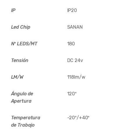
IP
IP20
Led Chip
SANAN
Nº LEDS/MT
180
Tensión
DC 24v
LM/W
118lm/w
Ángulo de
120º
Apertura
Temperatura
-20º/+40º
de Trabajo