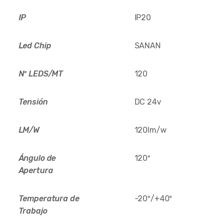
IP
IP20
Led Chip
SANAN
Nº LEDS/MT
120
Tensión
DC 24v
LM/W
120lm/w
Ángulo de
120º
Apertura
Temperatura de
-20º/+40º
Trabajo