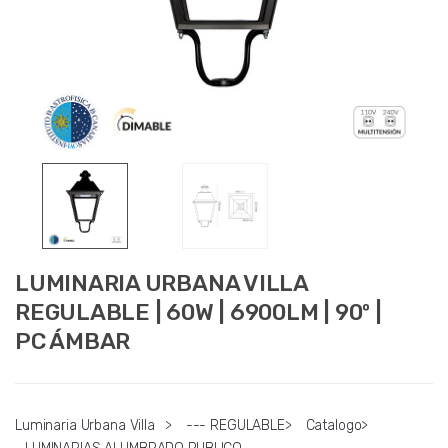
LUMINARIA URBANA VILLA
REGULABLE | 60W | 6900LM | 90º |
PC ÁMBAR
Luminaria Urbana Villa
>
--- REGULABLE
>
Catalogo
>