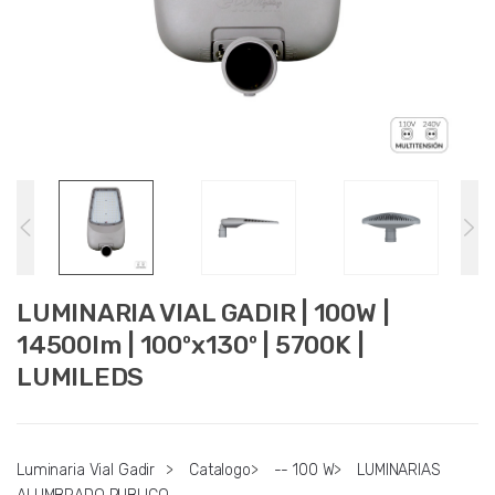
LUMINARIA VIAL GADIR | 100W |
14500lm | 100ºx130º | 5700K |
LUMILEDS
Luminaria Vial Gadir
>
Catalogo
>
-- 100 W
>
LUMINARIAS