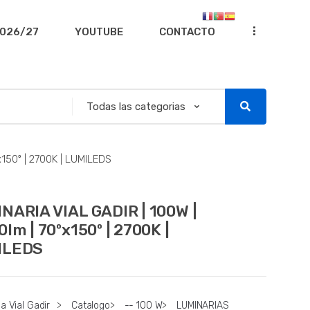
...
026/27
YOUTUBE
CONTACTO
x150º | 2700K | LUMILEDS
NARIA VIAL GADIR | 100W |
0lm | 70ºx150º | 2700K |
ILEDS
a Vial Gadir
>
Catalogo
>
-- 100 W
>
LUMINARIAS