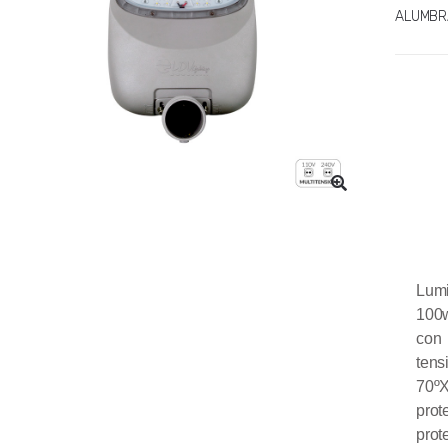
ALUMBR
Lumi
100w
con
tens
70º
prot
prot