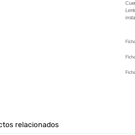
Cuer
Len
inst
Fich
Fich
Fich
ctos relacionados