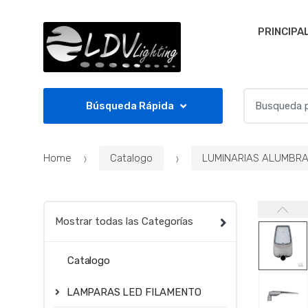
Skip to navigation
Skip to content
PRINCIPA
S
Búsqueda Rápida
e
a
r
Home
Catalogo
LUMINARIAS ALUMBR
c
h
f
o
Mostrar todas las Categorías
r
:
Catalogo
LAMPARAS LED FILAMENTO