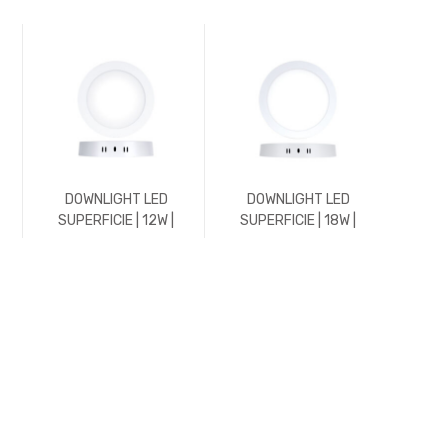
DOWNLIGHT LED
DOWNLIGHT LED
DO
SUPERFICIE | 12W |
SUPERFICIE | 18W |
EMPO
1200LM | REDONDO |
1800LM | REDONDO |
576
E
5700K | BLANCO
5700K | BLANCO
3000