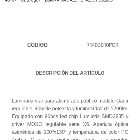
40 W
>
Catalogo
>
LUMINARIAS ALUMBRADO PUBLICO
CODIGO
71403010PCR
DESCRIPCIÓN DEL ARTÍCULO
Luminaria vial para alumbrado público modelo Gadir
regulable, 40w de potencia y luminosidad de 5200lm.
Equipado con 96pcs led chip Lumileds SMD2835 y
driver MOSO regulable serie X6. Apertura óptica
asimétrica de 100ºx130º y temperatura de color PC
Ambar. Grado de protección frente a elementos