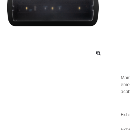
Mar
eme
aca
Fich
Fich