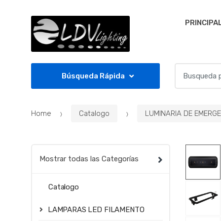
Skip to navigation
Skip to content
PRINCIPA
S
Búsqueda Rápida
e
a
r
Home
Catalogo
LUMINARIA DE EMERGE
c
h
f
o
Mostrar todas las Categorías
r
:
Catalogo
LAMPARAS LED FILAMENTO