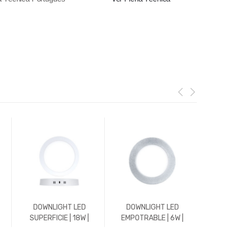
DOWNLIGHT LED
DOWNLIGHT LED
DO
SUPERFICIE | 18W |
EMPOTRABLE | 6W |
EMP
1800LM | REDONDO |
576LM | REDONDO |
576