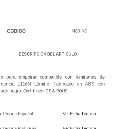
CODIGO
M001NG
DESCRIPCIÓN DEL ARTICULO
co para empotrar compatible con luminarias de
rgencia L116N Lúmine. Fabricado en ABS con
bado negro.
Certificado CE & ROHS
a Técnica Español
Ver Ficha Técnica
a Técnica Portugués
Ver Ficha Técnica