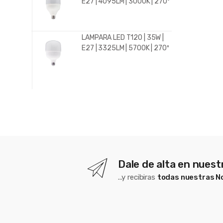
E27 | 4095LM | 3000K | 270º
LAMPARA LED T120 | 35W |
E27 | 3325LM | 5700K | 270º
Dale de alta en nues
...y recibiras
todas nuestras 