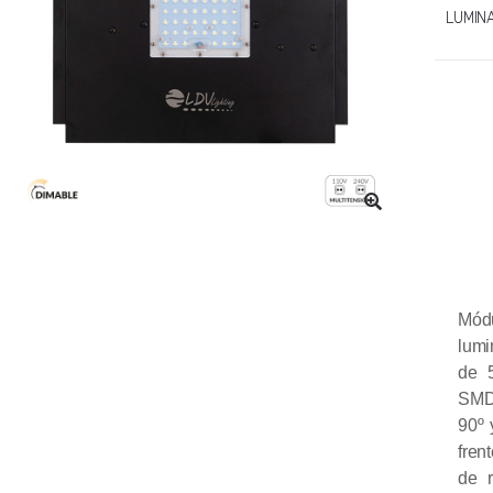
LUMIN
Módu
lumi
de 
SMD2
90º 
fren
de 