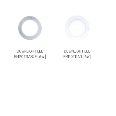
DOWNLIGHT LED
DOWNLIGHT LED
DO
EMPOTRABLE | 6W |
EMPOTRAR | 6W |
EMP
576LM | REDONDO |
576LM | REDONDO |
588L
3000K | CROMO MATE
3000K | BLANCO
45