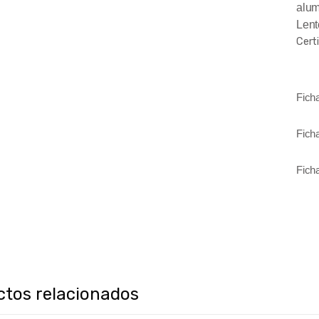
alum
Lent
Cert
Fich
Fich
Fich
ctos relacionados