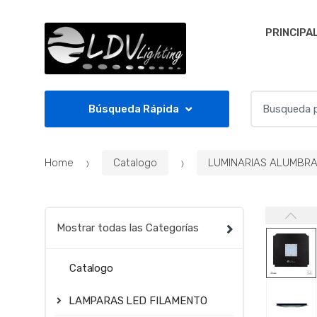
Skip to navigation
Skip to content
PRINCIPA
S
Búsqueda Rápida
e
a
r
Home
Catalogo
LUMINARIAS ALUMBR
c
h
f
o
Mostrar todas las Categorías
r
:
Catalogo
LAMPARAS LED FILAMENTO