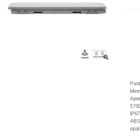
Pan
Merr
Aper
5700
IP67
ABS
opal