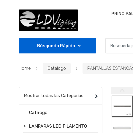
Skip to navigation
Skip to content
PRINCIPA
S
Búsqueda Rápida
e
a
r
Home
Catalogo
PANTALLAS ESTANCA
c
h
f
o
Mostrar todas las Categorías
r
:
Catalogo
LAMPARAS LED FILAMENTO