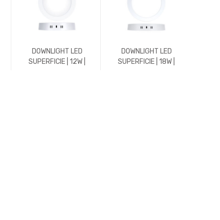
DOWNLIGHT LED
DOWNLIGHT LED
DO
SUPERFICIE | 12W |
SUPERFICIE | 18W |
EMP
1152LM | REDONDO |
1800LM | REDONDO |
588L
E
3000K | BLANCO
5700K | BLANCO
45