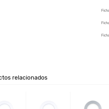
Fich
Fich
Fich
ctos relacionados