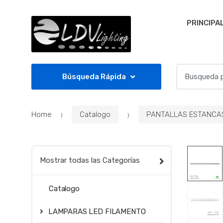
Skip to navigation
Skip to content
PRINCIPA
S
Búsqueda Rápida
e
a
r
Home
Catalogo
PANTALLAS ESTANCA
c
h
f
o
Mostrar todas las Categorías
r
:
Catalogo
LAMPARAS LED FILAMENTO