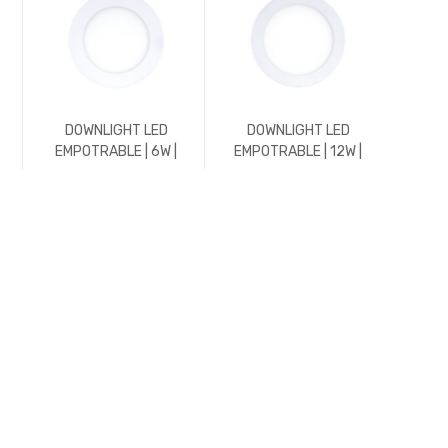
DOWNLIGHT LED
DOWNLIGHT LED
DO
EMPOTRABLE | 6W |
EMPOTRABLE | 12W |
EMPO
600LM | REDONDO |
1176LM | REDONDO |
600L
5700K | BLANCO
4500K | BLANCO
5700