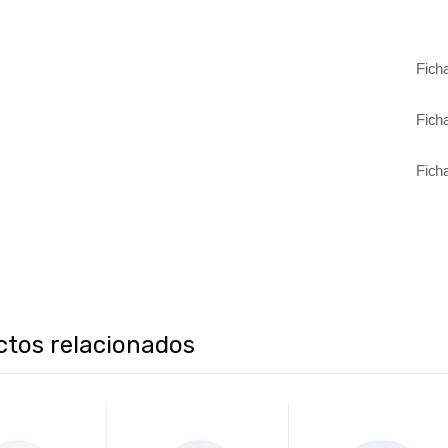
Fich
Fich
Fich
ctos relacionados