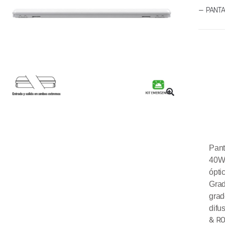
— PANT
Pant
40W
ópti
Grad
gra
difu
& R