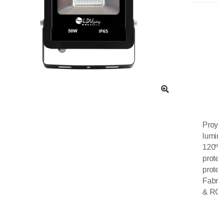
Proy
lumi
120
prot
prot
Fabr
& R