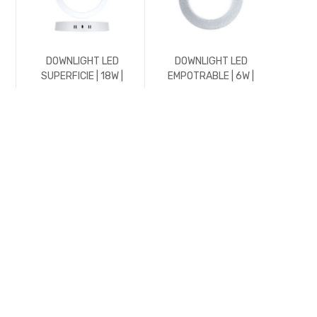
DOWNLIGHT LED
DOWNLIGHT LED
DO
SUPERFICIE | 18W |
EMPOTRABLE | 6W |
EMPO
1800LM | REDONDO |
576LM | REDONDO |
1176
5700K | BLANCO
3000K | CROMO MATE
45