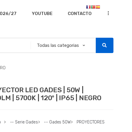
...
026/27
YOUTUBE
CONTACTO
GRO
ECTOR LED GADES | 50W |
LM | 5700K | 120º | IP65 | NEGRO
o
>
-- Serie Gades
>
-- Gades 50W
>
PROYECTORES