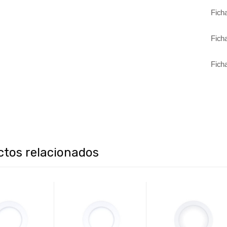
Fich
Fich
Fich
ctos relacionados