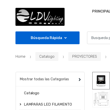
Skip to navigation
Skip to content
PRINCIPA
S
Búsqueda Rápida
e
a
r
Home
Catalogo
PROYECTORES
c
h
f
o
Mostrar todas las Categorías
r
:
Catalogo
LAMPARAS LED FILAMENTO