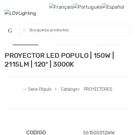
Skip to navigation
Skip to content
S
e
a
r
c
PROYECTOR LED POPULO | 150W |
h
2115LM | 120º | 3000K
f
o
r
:
-- Serie Pópulo
>
Catalogo
>
PROYECTORES
CODIGO
561500312WW