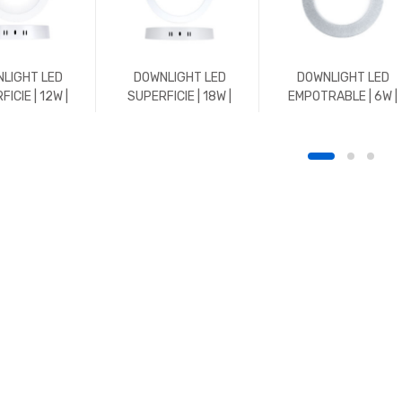
LIGHT LED
DOWNLIGHT LED
DOWNLIGHT LED
ICIE | 12W |
SUPERFICIE | 18W |
EMPOTRABLE | 6W |
 | REDONDO |
1800LM | REDONDO |
576LM | REDONDO |
K | BLANCO
5700K | BLANCO
3000K | CROMO MAT