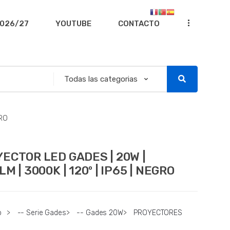
...
026/27
YOUTUBE
CONTACTO
GRO
ECTOR LED GADES | 20W |
LM | 3000K | 120º | IP65 | NEGRO
o
>
-- Serie Gades
>
-- Gades 20W
>
PROYECTORES