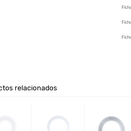
Fich
Fich
Fich
ctos relacionados