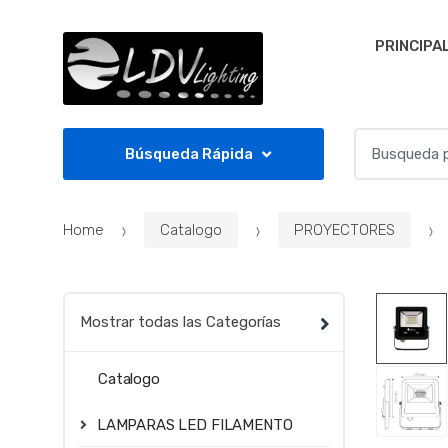
Skip to navigation
Skip to content
PRINCIPA
S
Búsqueda Rápida
e
a
r
Home
Catalogo
PROYECTORES
c
h
f
o
Mostrar todas las Categorías
r
:
Catalogo
LAMPARAS LED FILAMENTO