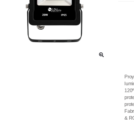
Proy
lumi
120
prot
prot
Fabr
& R