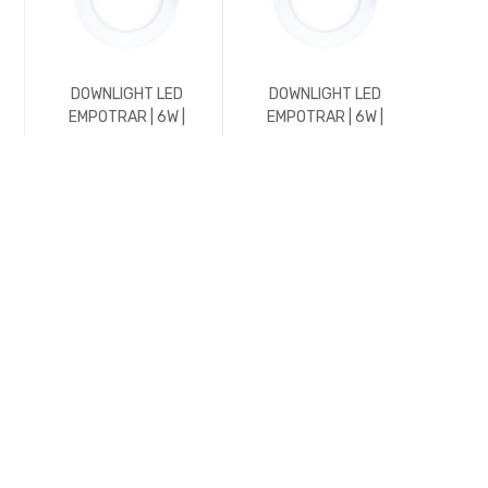
DOWNLIGHT LED
DOWNLIGHT LED
DO
EMPOTRAR | 6W |
EMPOTRAR | 6W |
EMPO
576LM | REDONDO |
588LM | REDONDO |
1152
E
3000K | BLANCO
4500K | BLANCO
3000