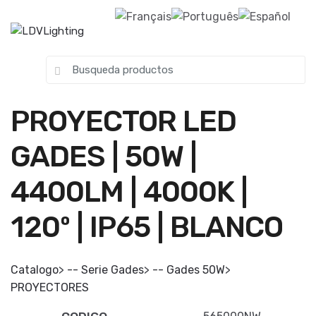
Skip to navigation
Skip to content
S
e
a
PROYECTOR LED
r
c
GADES | 50W |
h
f
4400LM | 4000K |
o
r
:
120º | IP65 | BLANCO
Catalogo
>
-- Serie Gades
>
-- Gades 50W
>
PROYECTORES