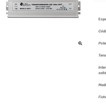
Espe
Cód
Pote
Tens
Inte
sali
Med
Fich