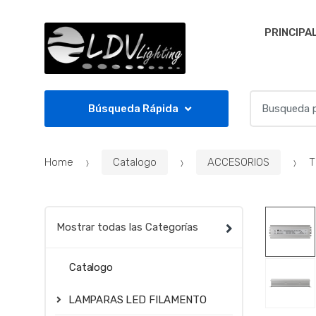
Skip to navigation
Skip to content
PRINCIPA
S
Búsqueda Rápida
e
a
r
Home
Catalogo
ACCESORIOS
T
c
h
f
o
Mostrar todas las Categorías
r
:
Catalogo
LAMPARAS LED FILAMENTO