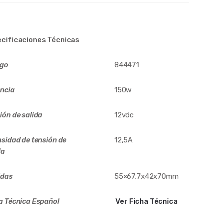
cificaciones Técnicas
igo
844471
ncia
150w
ión de salida
12vdc
nsidad de tensión de
12,5A
da
idas
55×67.7x42x70mm
a Técnica Español
Ver Ficha Técnica