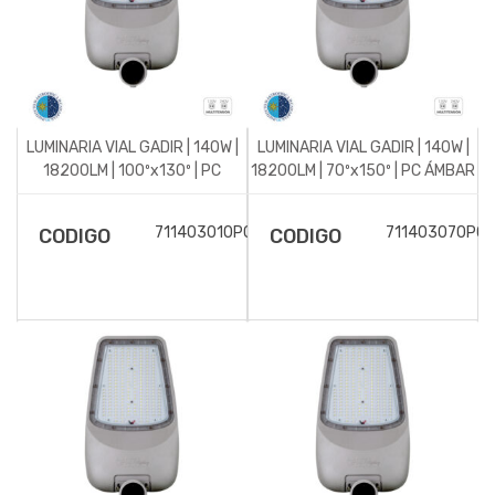
LUMINARIA VIAL GADIR | 140W |
LUMINARIA VIAL GADIR | 140W |
18200LM | 100ºx130º | PC
18200LM | 70ºx150º | PC ÁMBAR
ÁMBAR
711403010PC
711403070PC
CODIGO
CODIGO
DESCRIPCIÓN DEL
DESCRIPCIÓN DEL
ARTÍCULO
ARTÍCULO
Luminaria vial para
Luminaria vial para
alumbrado público modelo
alumbrado público modelo
Gadir, 140w de potencia y
Gadir, 140w de potencia y