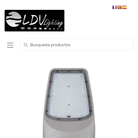
Skip to navigation
Skip to content
S
e
a
r
c
h
f
o
r
: