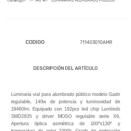
Catalogo
>
-- 140 W
>
LUMINARIAS ALUMBRADO PUBLICO
CODIGO
711403010AMR
DESCRIPCIÓN DEL ARTÍCULO
Luminaria vial para alumbrado público modelo Gadir
regulable, 140w de potencia y luminosidad de
19460lm. Equipado con 192pcs led chip Lumileds
SMD2835 y driver MOSO regulable serie X6.
Apertura óptica asimétrica de 100ºx130º y
temperatura de color 2200k. Grado de protección