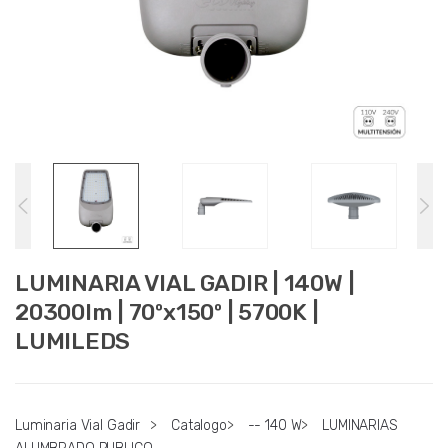
LUMINARIA VIAL GADIR | 140W |
20300lm | 70ºx150º | 5700K |
LUMILEDS
Luminaria Vial Gadir
>
Catalogo
>
-- 140 W
>
LUMINARIAS